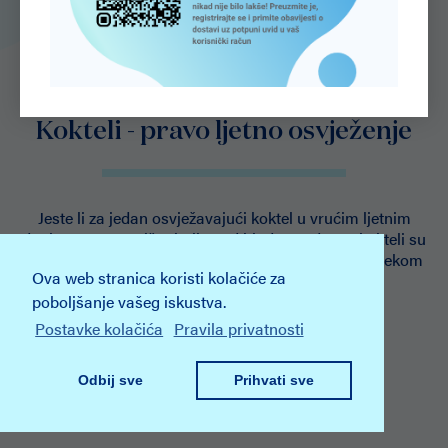
Kokteli - pravo ljetno osvježenje
Jeste li za jedan osvježavajući koktel u vrućim ljetnim
danima? Nema ništa boljeg od hladne vode, no kokteli su
vrlo ukusan i živopisan začin uživanja na plaži ili tijekom
Ova web stranica koristi kolačiće za
večernjeg izlaska u gradu ili na moru.
poboljšanje vašeg iskustva.
Postavke kolačića
Pravila privatnosti
Saznaj više
Odbij sve
Prihvati sve