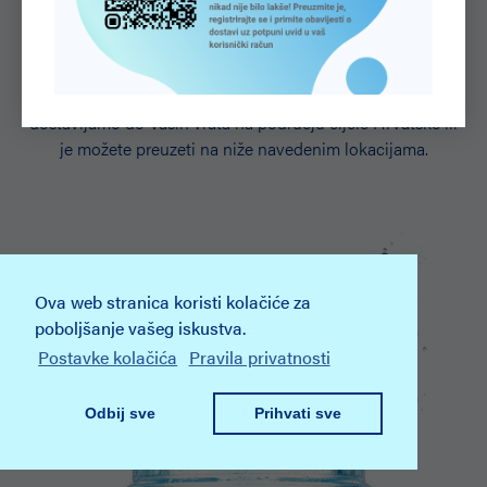
našu vodu?
Javite nam se i naručite vašu Aquaviva vodu jer narudžbe
dostavljamo do Vaših vrata na području cijele Hrvatske ili
je možete preuzeti na niže navedenim lokacijama.
Ova web stranica koristi kolačiće za
poboljšanje vašeg iskustva.
Postavke kolačića
Pravila privatnosti
Odbij sve
Prihvati sve