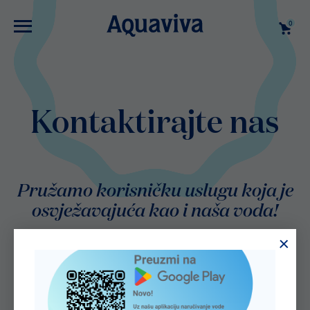
0
Kontaktirajte nas
Pružamo korisničku uslugu koja je
osvježavajuća kao i naša voda!
Gdje možete pronaći