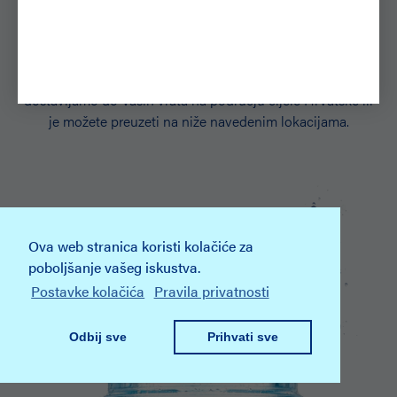
našu vodu?
Javite nam se i naručite vašu Aquaviva vodu jer narudžbe
dostavljamo do Vaših vrata na području cijele Hrvatske ili
je možete preuzeti na niže navedenim lokacijama.
Ova web stranica koristi kolačiće za
poboljšanje vašeg iskustva.
Postavke kolačića
Pravila privatnosti
Odbij sve
Prihvati sve