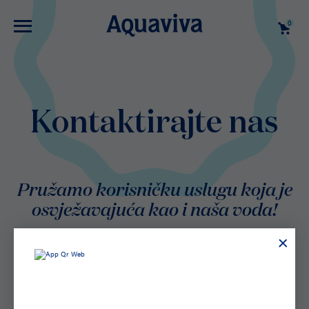
0
Kontaktirajte nas
Pružamo korisničku uslugu koja je
osvježavajuća kao i naša voda!
Gdje možete pronaći