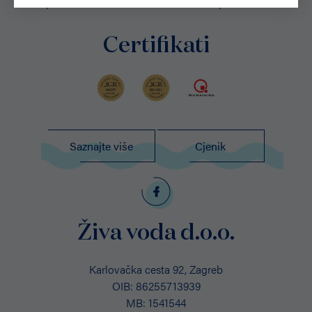
potvrde i certifikate o kvaliteti naših proizvoda
Certifikati
Saznajte više
Cjenik
Živa voda d.o.o.
Karlovačka cesta 92, Zagreb
OIB: 86255713939
MB: 1541544