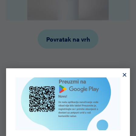
Povratak na vrh
SAZNAJTE VIŠE O NAMA
Voda
je pokretačka snaga
cijele prirode.
O kvaliteti našeg proizvoda, vode Aquaviva svjedoče
brojna priznanja i certifikati koje dodjeljuju stručne i
nezavisne nadležne institucije. Ponosni smo na dobivene