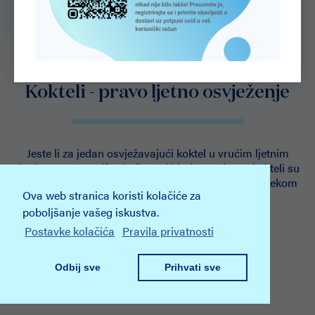
Kokteli - pravo ljetno osvježenje
Jeste li za jedan osvježavajući koktel u vrućim ljetnim
danima? Nema ništa boljeg od hladne vode, no kokteli su
vrlo ukusan i živopisan začin uživanja na plaži ili tijekom
Ova web stranica koristi kolačiće za
večernjeg izlaska u gradu ili na moru.
poboljšanje vašeg iskustva.
Postavke kolačića
Pravila privatnosti
Saznaj više
Odbij sve
Prihvati sve