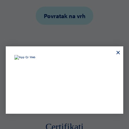
Povratak na vrh
SAZNAJTE VIŠE O NAMA
Voda
je pokretačka snaga cijele
prirode.
O kvaliteti našeg proizvoda, vode Aquaviva svjedoče
brojna priznanja i certifikati koje dodjeljuju stručne i
nezavisne nadležne institucije. Ponosni smo na dobivene
potvrde i certifikate o kvaliteti naših proizvoda
Certifikati