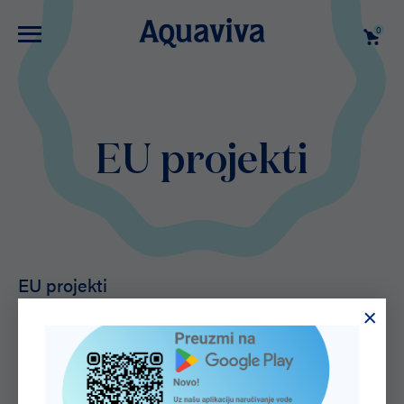
0
EU projekti
EU projekti
Povećanje energetske učinkovitosti i korištenje
obnovljivih izvora energije