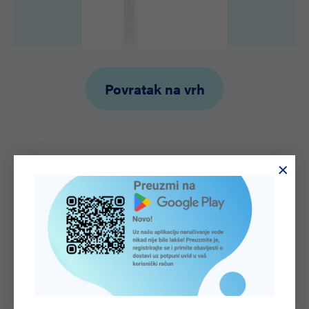
Povratak na vrh
SAZNAJTE VIŠE O NAMA
Voda
je pokretačka snaga
cijele prirode.
O kvaliteti našeg proizvoda, vode Aquaviva svjedoče
brojna priznanja i certifikati koje dodjeljuju stručne i
nezavisne nadležne institucije. Ponosni smo na dobivene