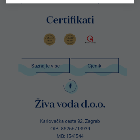
potvrde i certifikate o kvaliteti naših proizvoda
Certifikati
Saznajte više
Cjenik
Živa voda d.o.o.
Karlovačka cesta 92, Zagreb
OIB: 86255713939
MB: 1541544